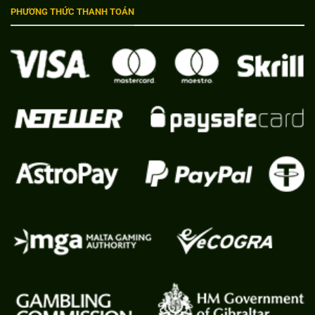
không chỉ thu hút người chơi Việt Nam
PHƯƠNG THỨC THANH TOÁN
mà còn mở rộng tới người dùng quốc tế,
tạo nên một cộng đồng cá cược đa dạng
và sôi động.
Thanh toán nhanh chóng và an toàn
Một trong những ưu điểm lớn của Zomclub
là hệ thống thanh toán linh hoạt và bảo mật
cao, giúp người chơi dễ dàng nạp và rút tiền
một cách nhanh chóng.
Phương thức thanh toán đa dạng:
Zomclub hỗ trợ nhiều phương thức thanh
toán như ví điện tử MoMo, ZaloPay, thẻ
tín dụng và chuyển khoản ngân hàng,
mang lại sự tiện lợi tối đa cho người chơi.
Công nghệ bảo mật tiên tiến: Để đảm