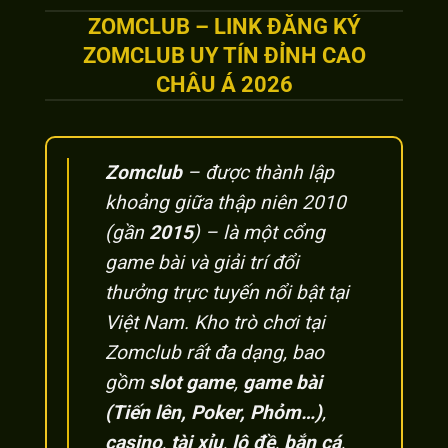
ZOMCLUB – LINK ĐĂNG KÝ
ZOMCLUB UY TÍN ĐỈNH CAO
CHÂU Á 2026
Zomclub
– được thành lập
khoảng giữa thập niên 2010
(gần
2015
) – là một cổng
game bài và giải trí đổi
thưởng trực tuyến nổi bật tại
Việt Nam. Kho trò chơi tại
Zomclub rất đa dạng, bao
gồm
slot game
,
game bài
(Tiến lên, Poker, Phỏm…)
,
casino
,
tài xỉu
,
lô đề
,
bắn cá
,