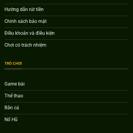
toàn cầu
Hướng dẫn rút tiền
Zomclub chú trọng đến trải nghiệm người
dùng, đặc biệt là khả năng tiếp cận và sử
Chính sách bảo mật
dụng dễ dàng cho mọi người chơi. Với giao
diện hỗ trợ đa ngôn ngữ, bao gồm cả tiếng
Điều khoản và điều kiện
Việt, Zomclub đảm bảo rằng người chơi từ
Chơi có trách nhiệm
nhiều quốc gia có thể dễ dàng tham gia và
tương tác trên nền tảng này.
TRÒ CHƠI
Giao diện thân thiện và tinh tế: Giao diện
của Zomclub được thiết kế chuyên
nghiệp, tương thích với mọi thiết bị và
Game bài
trình duyệt. Điều này giúp người dùng, dù
Thể thao
truy cập từ máy tính, điện thoại di động
hay máy tính bảng, đều có trải nghiệm
Bắn cá
mượt mà và dễ dàng.
Nổ Hũ
Trải nghiệm người dùng quốc tế: Khả
năng hỗ trợ đa ngôn ngữ giúp Zomclub