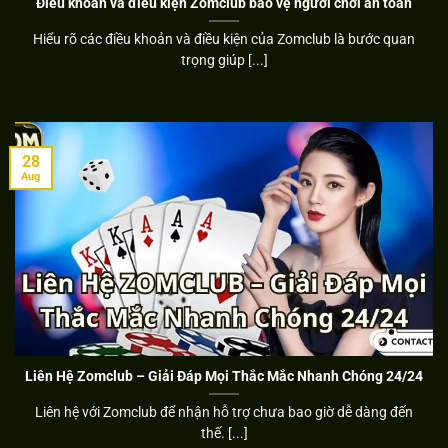
Điều khoản và điều kiện Zomclub bảo vệ người chơi an toàn
Hiểu rõ các điều khoản và điều kiện của Zomclub là bước quan
trọng giúp [...]
28
Aug
Liên Hệ Zomclub – Giải Đáp Mọi Thắc Mắc Nhanh Chóng 24/24
Liên hệ với Zomclub để nhận hỗ trợ chưa bao giờ dễ dàng đến
thế. [...]