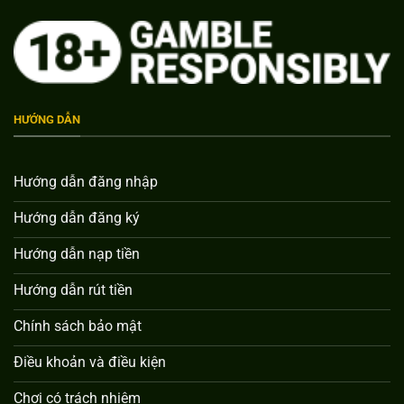
HƯỚNG DẪN
Hướng dẫn đăng nhập
Hướng dẫn đăng ký
Hướng dẫn nạp tiền
Hướng dẫn rút tiền
Chính sách bảo mật
Điều khoản và điều kiện
Chơi có trách nhiệm