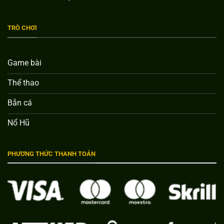
TRÒ CHƠI
Game bài
Thể thao
Bắn cá
Nổ Hũ
PHƯƠNG THỨC THANH TOÁN