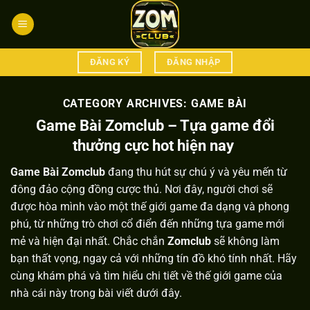
Skip
to
content
ĐĂNG KÝ
ĐĂNG NHẬP
CATEGORY ARCHIVES:
GAME BÀI
Game Bài Zomclub – Tựa game đổi
thưởng cực hot hiện nay
Game Bài Zomclub
đang thu hút sự chú ý và yêu mến từ
đông đảo cộng đồng cược thủ. Nơi đây, người chơi sẽ
được hòa mình vào một thế giới game đa dạng và phong
phú, từ những trò chơi cổ điển đến những tựa game mới
mẻ và hiện đại nhất. Chắc chắn
Zomclub
sẽ không làm
bạn thất vọng, ngay cả với những tín đồ khó tính nhất. Hãy
cùng khám phá và tìm hiểu chi tiết về thế giới game của
nhà cái này trong bài viết dưới đây.