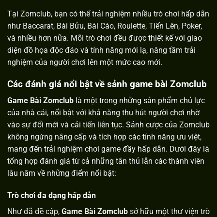
Tại Zomclub, bạn có thể trải nghiệm nhiều trò chơi hấp dẫn
như Baccarat, Bài Bửu, Bài Cào, Roulette, Tiến Lên, Poker,
và nhiều hơn nữa. Mỗi trò chơi đều được thiết kế với giao
diện đồ họa độc đáo và tính năng mới lạ, nâng tầm trải
nghiệm của người chơi lên một mức cao mới.
Các đánh giá nổi bật về sảnh game bài Zomclub
Game Bài Zomclub
là một trong những sản phẩm chủ lực
của nhà cái, nổi bật với khả năng thu hút người chơi nhờ
vào sự đổi mới và cải tiến liên tục. Sảnh cược của Zomclub
không ngừng nâng cấp và tích hợp các tính năng ưu việt,
mang đến trải nghiệm chơi game đầy hấp dẫn. Dưới đây là
tổng hợp đánh giá từ cả những tân thủ lẫn các thành viên
lâu năm về những điểm nổi bật:
Trò chơi đa dạng hấp dẫn
Như đã đề cập,
Game Bài Zomclub
sở hữu một thư viện trò