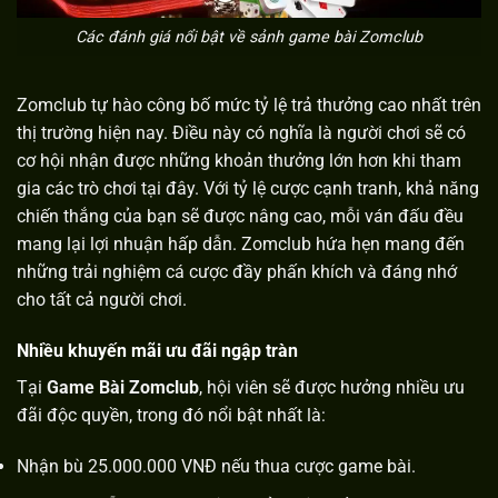
Các đánh giá nổi bật về sảnh game bài Zomclub
Zomclub tự hào công bố mức tỷ lệ trả thưởng cao nhất trên
thị trường hiện nay. Điều này có nghĩa là người chơi sẽ có
cơ hội nhận được những khoản thưởng lớn hơn khi tham
gia các trò chơi tại đây. Với tỷ lệ cược cạnh tranh, khả năng
chiến thắng của bạn sẽ được nâng cao, mỗi ván đấu đều
mang lại lợi nhuận hấp dẫn. Zomclub hứa hẹn mang đến
những trải nghiệm cá cược đầy phấn khích và đáng nhớ
cho tất cả người chơi.
Nhiều khuyến mãi ưu đãi ngập tràn
Tại
Game Bài Zomclub
, hội viên sẽ được hưởng nhiều ưu
đãi độc quyền, trong đó nổi bật nhất là:
Nhận bù 25.000.000 VNĐ nếu thua cược game bài.