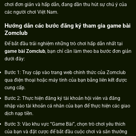
chơi đơn giản và hấp dẫn, đang dần thu hút sự chú ý của
các người chơi Việt Nam.
Hướng dẫn các bước đăng ký tham gia game bài
Zomclub
Để bắt đầu trải nghiệm những trò chơi hấp dẫn nhất tại
game bài Zomclub
, bạn chỉ cần làm theo ba bước đơn giản
dưới đây:
Bước 1: Truy cập vào trang web chính thức của Zomclub
qua điện thoại hoặc máy tính của bạn bằng liên kết được
cung cấp.
Bước 2: Thực hiện đăng ký tài khoản hội viên và đăng
nhập vào tài khoản cá nhân của bạn để thực hiện các giao
dịch nạp tiền.
Bước 3: Vào khu vực “Game Bài”, chọn trò chơi yêu thích
của bạn và đặt cược để bắt đầu cuộc chơi và săn thưởng