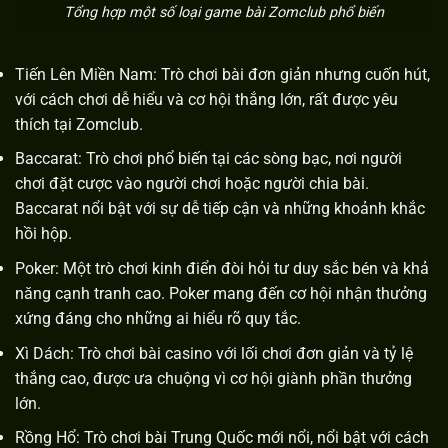
Tổng hợp một số loại game bài Zomclub phổ biến
Tiến Lên Miền Nam: Trò chơi bài đơn giản nhưng cuốn hút,
với cách chơi dễ hiểu và cơ hội thắng lớn, rất được yêu
thích tại Zomclub.
Baccarat: Trò chơi phổ biến tại các sòng bạc, nơi người
chơi đặt cược vào người chơi hoặc người chia bài.
Baccarat nổi bật với sự dễ tiếp cận và những khoảnh khắc
hồi hộp.
Poker: Một trò chơi kinh điển đòi hỏi tư duy sắc bén và khả
năng cạnh tranh cao. Poker mang đến cơ hội nhận thưởng
xứng đáng cho những ai hiểu rõ quy tắc.
Xì Dách: Trò chơi bài casino với lối chơi đơn giản và tỷ lệ
thắng cao, được ưa chuộng vì cơ hội giành phần thưởng
lớn.
Rồng Hổ: Trò chơi bài Trung Quốc mới nổi, nổi bật với cách