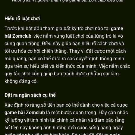
Những kinh nghiệm tham gia game bài Zomclub hiệu quả
Hiểu rõ luật chơi
Trước khi bắt đầu tham gia bất kỳ trò chơi nào tại
game
bài Zomclub
, việc nắm vững luật chơi của từng trò là vô
cùng quan trọng. Điều này giúp bạn hiểu rõ cách chơi và
tối ưu hóa cơ hội chiến thắng. Thay vì đặt cược một cách
mù quáng, bạn có thể đưa ra các quyết định thông minh
dựa trên sự hiểu biết và kiến thức của mình. Việc nắm chắc
quy tắc chơi cũng giúp bạn tránh được những sai lầm
không đáng có.
Đặt ra ngân sách cụ thể
Xác định rõ ràng số tiền bạn có thể dành cho việc cá cược
game bài Zomclub
là một bước quan trọng. Hãy cân nhắc
kỹ lưỡng về tình hình tài chính cá nhân và đảm bảo rằng
số tiền này không ảnh hưởng đến cuộc sống hàng ngày