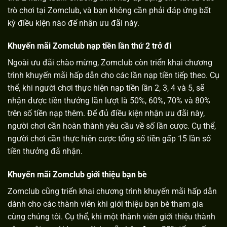
trò chơi tại Zomclub, và bạn không cần phải đáp ứng bất
kỳ điều kiện nào để nhận ưu đãi này.
Khuyến mãi Zomclub nạp tiền lần thứ 2 trở đi
Ngoài ưu đãi chào mừng, Zomclub còn triển khai chương
trình khuyến mãi hấp dẫn cho các lần nạp tiền tiếp theo. Cụ
thể, khi người chơi thực hiện nạp tiền lần 2, 3, 4 và 5, sẽ
nhận được tiền thưởng lần lượt là 50%, 60%, 70% và 80%
trên số tiền nạp thêm. Để đủ điều kiện nhận ưu đãi này,
người chơi cần hoàn thành yêu cầu về số lần cược. Cụ thể,
người chơi cần thực hiện cược tổng số tiền gấp 15 lần số
tiền thưởng đã nhận.
Khuyến mãi Zomclub giới thiệu bạn bè
Zomclub cũng triển khai chương trình khuyến mãi hấp dẫn
dành cho các thành viên khi giới thiệu bạn bè tham gia
cùng chúng tôi. Cụ thể, khi một thành viên giới thiệu thành