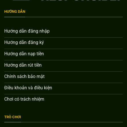
HƯỚNG DẪN
Hướng dẫn đăng nhập
Hướng dẫn đăng ký
Hướng dẫn nạp tiền
Hướng dẫn rút tiền
Chính sách bảo mật
Điều khoản và điều kiện
Chơi có trách nhiệm
TRÒ CHƠI