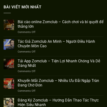
BÀI VIẾT MỚI NHẤT
Bài cào online Zomclub – Cách chơi và bí quyết để
thắng lớn
Comments Off
on
Bài
cào
Tác Giả Zomclub An Minh – Người Điều Hành
online
Chuyên Môn Cao
Zomclub
Comments Off
on
–
Tác
Cách
Giả
Tải App Zomclub – Tiện Lợi Nhanh Chóng Và Dễ
chơi
Zomclub
và
Dàng Nhất
An
bí
Comments Off
on
Minh
quyết
Tải
–
để
App
Khuyến Mãi Zomclub – Nhiều Ưu Đãi Ngập Tràn
Người
thắng
Zomclub
Điều
Đang Chờ Đón
lớn
–
Hành
Comments Off
on
Tiện
Chuyên
Khuyến
Lợi
Môn
Mãi
Đăng Ký Zomclub – Hướng Dẫn Thao Tác Thực
Nhanh
Cao
Zomclub
Chóng
Hiện Siêu Nhanh