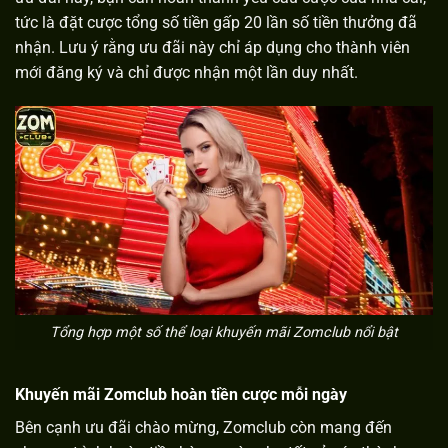
tức là đặt cược tổng số tiền gấp 20 lần số tiền thưởng đã
nhận. Lưu ý rằng ưu đãi này chỉ áp dụng cho thành viên
mới đăng ký và chỉ được nhận một lần duy nhất.
Tổng hợp một số thể loại khuyến mãi Zomclub nổi bật
Khuyến mãi Zomclub hoàn tiền cược mỗi ngày
Bên cạnh ưu đãi chào mừng, Zomclub còn mang đến