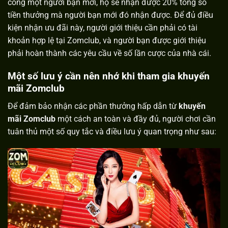
công một người bạn mới, họ sẽ nhận được 20% tổng số
tiền thưởng mà người bạn mới đó nhận được. Để đủ điều
kiện nhận ưu đãi này, người giới thiệu cần phải có tài
khoản hợp lệ tại Zomclub, và người bạn được giới thiệu
phải hoàn thành các yêu cầu về số lần cược của nhà cái.
Một số lưu ý cần nên nhớ khi tham gia khuyến
mãi Zomclub
Để đảm bảo nhận các phần thưởng hấp dẫn từ
khuyến
mãi Zomclub
một cách an toàn và đầy đủ, người chơi cần
tuân thủ một số quy tắc và điều lưu ý quan trọng như sau: