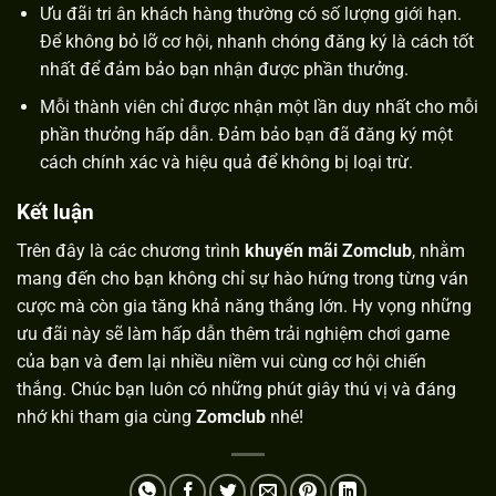
Ưu đãi tri ân khách hàng thường có số lượng giới hạn.
Để không bỏ lỡ cơ hội, nhanh chóng đăng ký là cách tốt
nhất để đảm bảo bạn nhận được phần thưởng.
Mỗi thành viên chỉ được nhận một lần duy nhất cho mỗi
phần thưởng hấp dẫn. Đảm bảo bạn đã đăng ký một
cách chính xác và hiệu quả để không bị loại trừ.
Kết luận
Trên đây là các chương trình
khuyến mãi Zomclub
, nhằm
mang đến cho bạn không chỉ sự hào hứng trong từng ván
cược mà còn gia tăng khả năng thắng lớn. Hy vọng những
ưu đãi này sẽ làm hấp dẫn thêm trải nghiệm chơi game
của bạn và đem lại nhiều niềm vui cùng cơ hội chiến
thắng. Chúc bạn luôn có những phút giây thú vị và đáng
nhớ khi tham gia cùng
Zomclub
nhé!