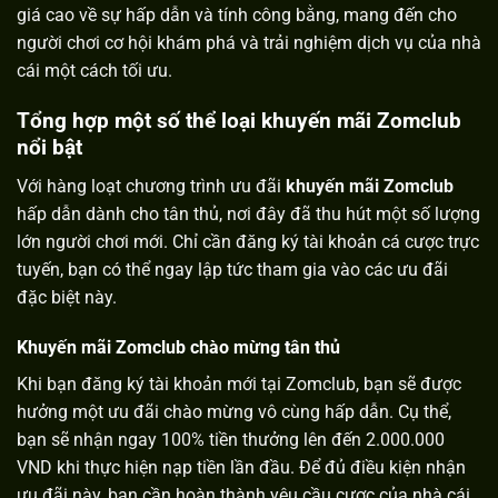
giá cao về sự hấp dẫn và tính công bằng, mang đến cho
người chơi cơ hội khám phá và trải nghiệm dịch vụ của nhà
cái một cách tối ưu.
Tổng hợp một số thể loại khuyến mãi Zomclub
nổi bật
Với hàng loạt chương trình ưu đãi
khuyến mãi Zomclub
hấp dẫn dành cho tân thủ, nơi đây đã thu hút một số lượng
lớn người chơi mới. Chỉ cần đăng ký tài khoản cá cược trực
tuyến, bạn có thể ngay lập tức tham gia vào các ưu đãi
đặc biệt này.
Khuyến mãi Zomclub chào mừng tân thủ
Khi bạn đăng ký tài khoản mới tại Zomclub, bạn sẽ được
hưởng một ưu đãi chào mừng vô cùng hấp dẫn. Cụ thể,
bạn sẽ nhận ngay 100% tiền thưởng lên đến 2.000.000
VND khi thực hiện nạp tiền lần đầu. Để đủ điều kiện nhận
ưu đãi này, bạn cần hoàn thành yêu cầu cược của nhà cái,