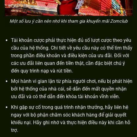
Một số lưu ý cần nên nhớ khi tham gia khuyến mãi Zomclub
Tài khoản cược phải thực hiện đủ số lượt cược theo yêu
cầu của hệ thống. Chi tiết về yêu cầu này có thể tìm thấy
trong phần điều khoản và điều kiện của ưu đãi. Đối với
các ưu đãi liên quan đến tiền thật, cần đặc biệt chú ý
đến quy trình nạp và rút tiền.
Mọi hành vi gian lận từ phía người chơi, nếu bị phát hiện
bởi hệ thống của nhà cái, sẽ dẫn đến mất quyền nhận
ưu đãi và có thể dẫn đến khóa tài khoản vĩnh viễn.
Khi gặp sự cố trong quá trình nhận thưởng, hãy liên hệ
ngay với bộ phận chăm sóc khách hàng để giải quyết
khiếu nại. Hãy ghi nhớ và thực hiện điều này khi cần hỗ
trợ.