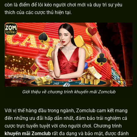
còn là điểm để lôi kéo người chơi mới và duy trì sự yêu
thích của các cược thủ hiện tại.
Giới thiệu về chương trình khuyến mãi Zomclub
Với vị thế hàng đầu trong ngành, Zomclub cam kết mang
đến những ưu đãi hấp dẫn nhất, đảm bảo trải nghiệm cá
cược trực tuyến tuyệt vời cho người chơi. Chương trình
khuyến mãi Zomclub
rất đa dạng và bảo mật, được đánh