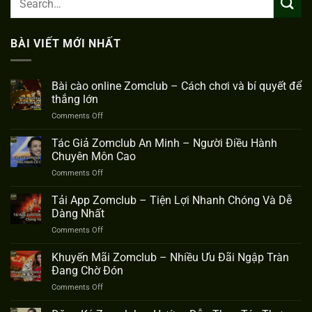
BÀI VIẾT MỚI NHẤT
Bài cào online Zomclub – Cách chơi và bí quyết để
thắng lớn
Comments Off
on
Bài
cào
Tác Giả Zomclub An Minh – Người Điều Hành
online
Chuyên Môn Cao
Zomclub
Comments Off
on
–
Tác
Cách
Giả
Tải App Zomclub – Tiện Lợi Nhanh Chóng Và Dễ
chơi
Zomclub
và
Dàng Nhất
An
bí
Comments Off
on
Minh
quyết
Tải
–
để
App
Khuyến Mãi Zomclub – Nhiều Ưu Đãi Ngập Tràn
Người
thắng
Zomclub
Điều
Đang Chờ Đón
lớn
–
Hành
Comments Off
on
Tiện
Chuyên
Khuyến
Lợi
Môn
Mãi