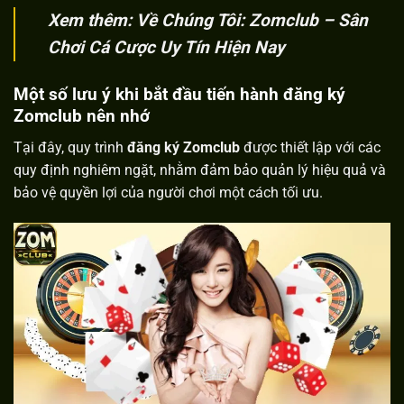
Xem thêm:
Về Chúng Tôi: Zomclub – Sân
Chơi Cá Cược Uy Tín Hiện Nay
Một số lưu ý khi bắt đầu tiến hành đăng ký
Zomclub nên nhớ
Tại đây, quy trình
đăng ký Zomclub
được thiết lập với các
quy định nghiêm ngặt, nhằm đảm bảo quản lý hiệu quả và
bảo vệ quyền lợi của người chơi một cách tối ưu.