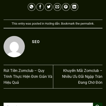
This entry was posted in
Hướng dẫn
. Bookmark the
permalink
.
SEO
Rút Tiền Zomclub – Quy
Khuyến Mãi Zomclub –
Trình Thực Hiện Đơn Giản Và
Nhiều Ưu Đãi Ngập Tràn
Hiệu Quả
Đang Chờ Đón