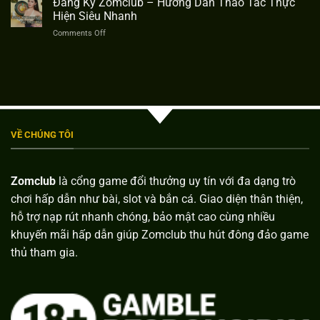
Đăng Ký Zomclub – Hướng Dẫn Thao Tác Thực
Nhanh
Cao
Zomclub
Chóng
Hiện Siêu Nhanh
–
Và
Comments Off
on
Nhiều
Dễ
Đăng
Ưu
Dàng Nhất
Ký
Đãi
Zomclub
Ngập
–
Tràn
Hướng
Đang
Dẫn
Chờ
Thao
Đón
Tác
VỀ CHÚNG TÔI
Thực
Hiện
Siêu
Zomclub
là cổng game đổi thưởng uy tín với đa dạng trò
Nhanh
chơi hấp dẫn như bài, slot và bắn cá. Giao diện thân thiện,
hỗ trợ nạp rút nhanh chóng, bảo mật cao cùng nhiều
khuyến mãi hấp dẫn giúp Zomclub thu hút đông đảo game
thủ tham gia.