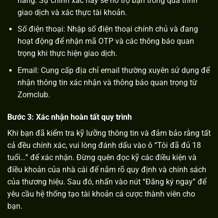
hàng. Sự chính xác này sẽ hỗ trợ bạn trong quá trình
giao dịch và xác thực tài khoản.
Số điện thoại: Nhập số điện thoại chính chủ và đang
hoạt động để nhận mã OTP và các thông báo quan
trọng khi thực hiện giao dịch.
Email: Cung cấp địa chỉ email thường xuyên sử dụng để
nhận thông tin xác nhận và thông báo quan trọng từ
Zomclub.
Bước 3: Xác nhận hoàn tất quy trình
Khi bạn đã kiểm tra kỹ lưỡng thông tin và đảm bảo rằng tất
cả đều chính xác, vui lòng đánh dấu vào ô “Tôi đã đủ 18
tuổi…” để xác nhận. Đừng quên đọc kỹ các điều kiện và
điều khoản của nhà cái để nắm rõ quy định và chính sách
của thương hiệu. Sau đó, nhấn vào nút “Đăng ký ngay” để
yêu cầu hệ thống tạo tài khoản cá cược thành viên cho
bạn.