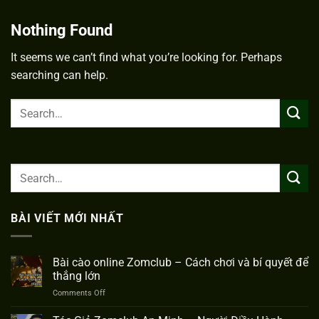
Nothing Found
It seems we can’t find what you’re looking for. Perhaps
searching can help.
BÀI VIẾT MỚI NHẤT
Bài cào online Zomclub – Cách chơi và bí quyết để
thắng lớn
Comments Off
on
Bài
cào