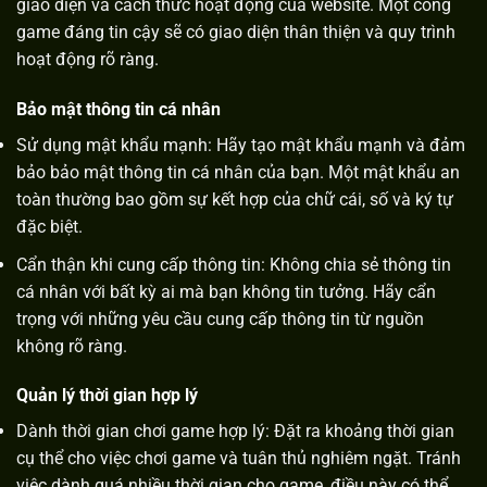
giao diện và cách thức hoạt động của website. Một cổng
game đáng tin cậy sẽ có giao diện thân thiện và quy trình
hoạt động rõ ràng.
Bảo mật thông tin cá nhân
Sử dụng mật khẩu mạnh: Hãy tạo mật khẩu mạnh và đảm
bảo bảo mật thông tin cá nhân của bạn. Một mật khẩu an
toàn thường bao gồm sự kết hợp của chữ cái, số và ký tự
đặc biệt.
Cẩn thận khi cung cấp thông tin: Không chia sẻ thông tin
cá nhân với bất kỳ ai mà bạn không tin tưởng. Hãy cẩn
trọng với những yêu cầu cung cấp thông tin từ nguồn
không rõ ràng.
Quản lý thời gian hợp lý
Dành thời gian chơi game hợp lý: Đặt ra khoảng thời gian
cụ thể cho việc chơi game và tuân thủ nghiêm ngặt. Tránh
việc dành quá nhiều thời gian cho game, điều này có thể