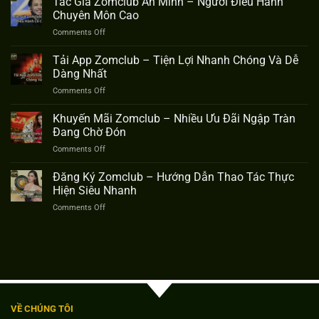
Tác Giả Zomclub An Minh – Người Điều Hành
online
Chuyên Môn Cao
Zomclub
Comments Off
on
–
Tác
Cách
Giả
Tải App Zomclub – Tiện Lợi Nhanh Chóng Và Dễ
chơi
Zomclub
và
Dàng Nhất
An
bí
Comments Off
on
Minh
quyết
Tải
–
để
App
Khuyến Mãi Zomclub – Nhiều Ưu Đãi Ngập Tràn
Người
thắng
Zomclub
Điều
Đang Chờ Đón
lớn
–
Hành
Comments Off
on
Tiện
Chuyên
Khuyến
Lợi
Môn
Mãi
Đăng Ký Zomclub – Hướng Dẫn Thao Tác Thực
Nhanh
Cao
Zomclub
Chóng
Hiện Siêu Nhanh
–
Và
Comments Off
on
Nhiều
Dễ
Đăng
Ưu
Dàng Nhất
Ký
Đãi
Zomclub
Ngập
–
Tràn
Hướng
Đang
Dẫn
Chờ
Thao
Đón
Tác
VỀ CHÚNG TÔI
Thực