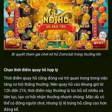
Bí quyết tham gia chơi nổ hũ Zomclub trúng thưởng lớn
Chọn thời điểm quay hũ hợp lý
Thời điểm quay hũ cũng đóng vai trò quan trọng trong việc
tăng cơ hội thắng thưởng. Nên quay hũ vào khung giờ từ
12h đến 21h, thời điểm này thường là lúc hũ nổ nhiều và
liên tục, tạo cơ hội nhận thưởng nhanh chóng. Mặc dù có
thể có đông người chơi, nhưng tỷ lệ trúng hũ cũng cao hơn
đáng kể.